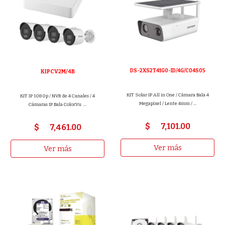
DS-2XS2T41G0-ID/4G/C04S05
KIPCV2M/4B
KIT Solar IP All in One / Cámara Bala 4
KIT IP 1080p / NVR de 4 Canales / 4
Megapixel / Lente 4mm / ...
Cámaras IP Bala ColorVu ...
$
7,101
.00
$
7,461
.00
Ver más
Ver más