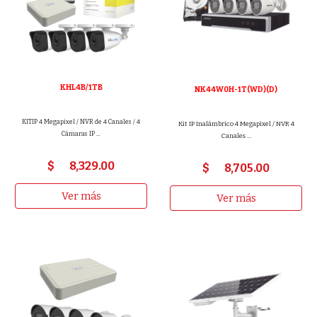
KHL4B/1TB
NK44W0H-1T(WD)(D)
KITIP 4 Megapixel / NVR de 4 Canales / 4
Kit IP Inalámbrico 4 Megapixel / NVR 4
Cámaras IP ...
Canales ...
$
8,329
.00
$
8,705
.00
Ver más
Ver más