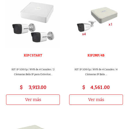
KIPCSTART
KIP2MP/4B
KIT IP 1080p / NVR de 4 Canales / 2
KIT IP 1080p / NVR de 4 Canales / 4
Cámaras Bala IP para Exterior...
Cámaras IP Bala ...
$
3,913
.00
$
4
,561 .00
Ver más
Ver más