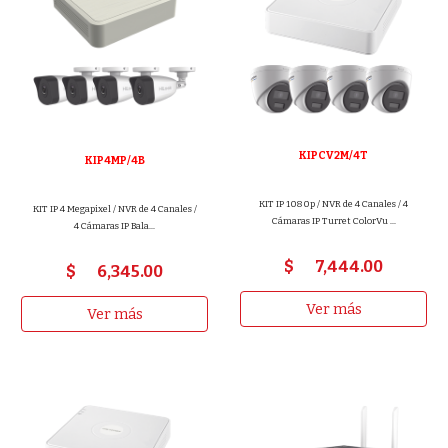
KIPCV2M/4T
KIP4MP/4B
KIT IP 1080p / NVR de 4 Canales / 4
KIT IP 4 Megapixel / NVR de 4 Canales /
Cámaras IP Turret ColorVu ...
4 Cámaras IP Bala...
$
7,444
.00
$
6,345
.00
Ver más
Ver más