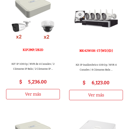
KIP2MP/2B2D
NK42W0H-1T(WD)(D)
KIT IP 1080p / NVR de 4 Canales / 2
Kit IP Inalámbrico 1080p / NVR 4
Cámaras IP Bala / 2 Cámaras IP ...
Canales / 4 Cámaras Bala ...
$ 5
,
23
6
.00
$
6,123
.00
Ver más
Ver más