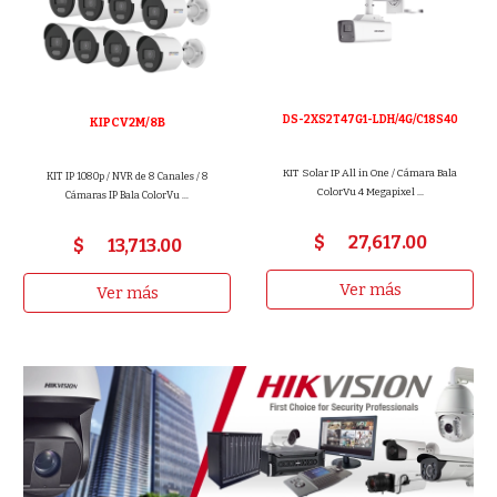
DS-2XS2T47G1-LDH/4G/C18S40
KIPCV2M/8B
KIT Solar IP All in One / Cámara Bala
KIT IP 1080p / NVR de 8 Canales / 8
ColorVu 4 Megapixel ...
Cámaras IP Bala ColorVu ...
$
27,617
.00
$
13,713
.00
Ver más
Ver más